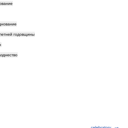
ование
днование
летней
годовщины
к
азднество
celebratory