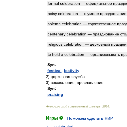
formal
celebration
—
официальное
праздн
noisy
celebration
—
шумное
празднование
solemn
celebration
—
торжественное
праз
centenary
celebration
—
празднование
сто
religious
celebration
—
церковный
праздни
to
hold
a
celebration
—
организовывать
пр
Syn:
festival
,
festivity
2
)
церковная
служба
3
)
восхваление
,
прославление
Syn:
praising
Англо
-
русский
современный
словарь
.
2014
.
Игры ⚽
Поможем сделать НИР
celebrated