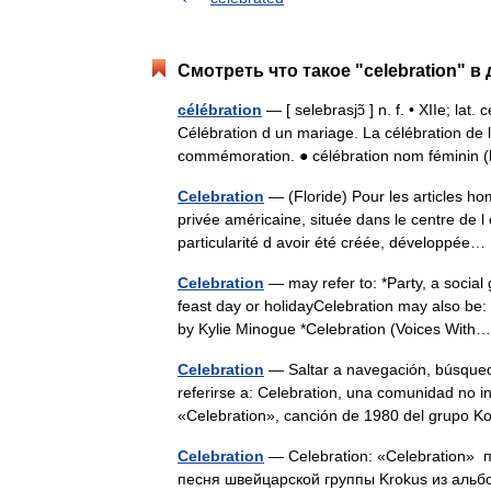
Смотреть что такое "celebration" в
célébration
— [ selebrasjɔ̃ ] n. f. • XIIe; lat
Célébration d un mariage. La célébration de 
commémoration. ● célébration nom féminin
Celebration
— (Floride) Pour les articles ho
privée américaine, située dans le centre de l 
particularité d avoir été créée, développé
Celebration
— may refer to: *Party, a social
feast day or holidayCelebration may also be:
by Kylie Minogue *Celebration (Voices Wi
Celebration
— Saltar a navegación, búsqueda
referirse a: Celebration, una comunidad no 
«Celebration», canción de 1980 del grupo
Celebration
— Celebration: «Celebration» 
песня швейцарской группы Krokus из альб