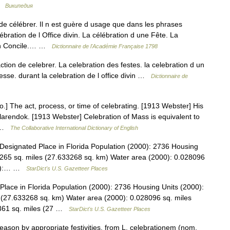
 …
Википедия
e célébrer. Il n est guère d usage que dans les phrases
bration de l Office divin. La célébration d une Fête. La
 un Concile.… …
Dictionnaire de l'Académie Française 1798
ction de celebrer. La celebration des festes. la celebration d un
esse. durant la celebration de l office divin …
Dictionnaire de
io.] The act, process, or time of celebrating. [1913 Webster] His
larendok. [1913 Webster] Celebration of Mass is equivalent to
o …
The Collaborative International Dictionary of English
esignated Place in Florida Population (2000): 2736 Housing
265 sq. miles (27.633268 sq. km) Water area (2000): 0.028096
000):… …
StarDict's U.S. Gazetteer Places
ace in Florida Population (2000): 2736 Housing Units (2000):
 (27.633268 sq. km) Water area (2000): 0.028096 sq. miles
7361 sq. miles (27 …
StarDict's U.S. Gazetteer Places
ason by appropriate festivities, from L. celebrationem (nom.