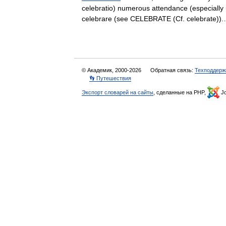
celebratio) numerous attendance (especially u
celebrare (see CELEBRATE (Cf. celebrate
© Академик, 2000-2026
Обратная связь:
Техподдерж
👣 Путешествия
Экспорт словарей на сайты
, сделанные на PHP,
Jo