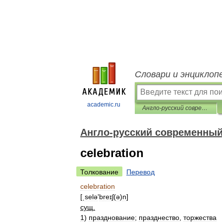
Словари и энциклоп
academic.ru
Англо-русский современный словарь
Англо-русский современный
celebration
Толкование
Перевод
celebration
[
ˌselə
'
breɪʃ
(
ə
)
n
]
сущ
.
1
)
празднование
;
празднество
,
торжества