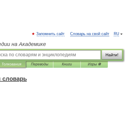
Запомнить сайт
Словарь на свой сайт
RU
едии на Академике
Найти!
Толкования
Переводы
Книги
Игры ⚽
 словарь