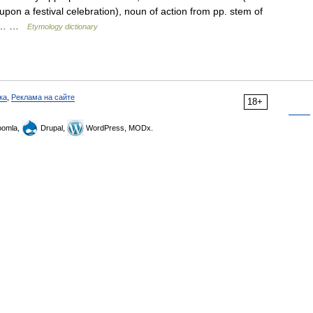
pon a festival celebration), noun of action from pp. stem of
)).… …
Etymology dictionary
ка
,
Реклама на сайте
18+
omla,
Drupal,
WordPress, MODx.