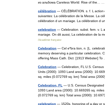
из альбома Careless World: Rise of the…
célébration
— CÉLÉBRATION. s. f. L action d
suivantes: La célébration de la Messe. La célé
célébration d un mariage. La célébration d
celebration
— Celebration. subst. fem. v. L a
mariage. On dit aussi, La celebration de la m
l'Académie française
Celebration
— Cel e*bra tion, n. [L. celebrat
memory deserving a particular celebration. C
offering Mass Cath. Dict. [1913 Webster] T
Celebration
— Celebration, FL U.S. Census D
Units (2000): 1093 Land area (2000): 10.669
sq. miles (0.072769 sq. km) Total area (2
Celebration, FL
— U.S. Census Designated Pl
1093 Land area (2000): 10.669265 sq. miles
(0.072769 sq. km) Total area (2000): 10.69
celebration
— 1520s, honoring of a day or se