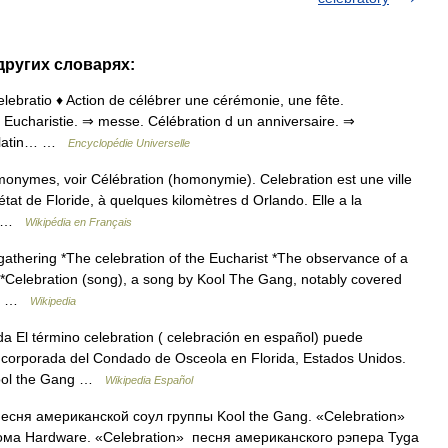
 других словарях:
. celebratio ♦ Action de célébrer une cérémonie, une fête.
l Eucharistie. ⇒ messe. Célébration d un anniversaire. ⇒
 (latin… …
Encyclopédie Universelle
monymes, voir Célébration (homonymie). Celebration est une ville
état de Floride, à quelques kilomètres d Orlando. Elle a la
e… …
Wikipédia en Français
 gathering *The celebration of the Eucharist *The observance of a
 *Celebration (song), a song by Kool The Gang, notably covered
th… …
Wikipedia
 El término celebration ( celebración en español) puede
incorporada del Condado de Osceola en Florida, Estados Unidos.
 Kool the Gang …
Wikipedia Español
песня американской соул группы Kool the Gang. «Celebration»
ома Hardware. «Celebration» песня американского рэпера Tyga